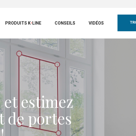
TR
PRODUITS
K
•
LINE
CONSEILS
VIDÉOS
 et estimez
t de portes
!