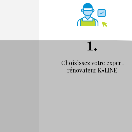
1.
Choisissez votre expert
rénovateur K•LINE