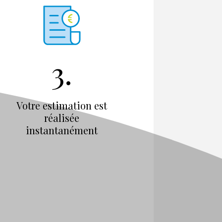
3.
Votre estimation est
réalisée
instantanément