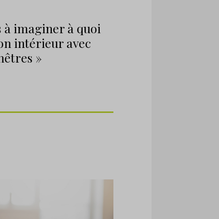
as à imaginer à quoi
n intérieur avec
nêtres »