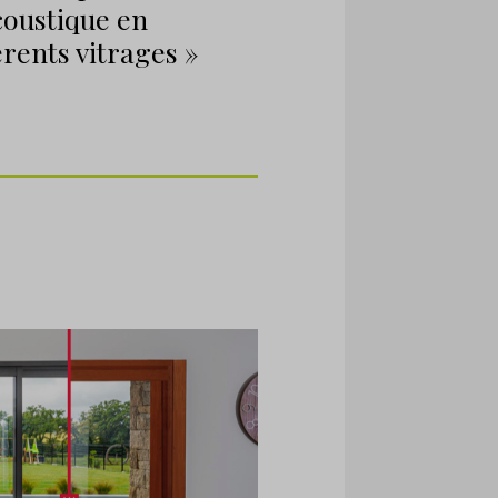
coustique en
érents vitrages »