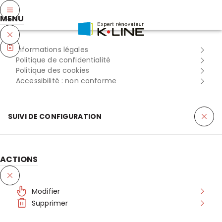
ÉTAPE 1/2 : MENUISERIE
Plus que 1 étape avant de pouvoir configurer !
MENU
Quel type de menuiserie souhaitez-vous
Informations légales
configurer ?
Politique de confidentialité
Politique des cookies
Pas de panique ! Après avoir configuré votre première
Accessibilité : non conforme
ouverture, vous pourrez ajouter d'autres produits à votre
projet.
SUIVI DE CONFIGURATION
PORTE D'ENTRÉE
SIMPLE, DOUBLE ET TIERCÉE
ACTIONS
FENÊTRE ET PORTE FENÊTRE,
Modifier
BAIE COULISSANTE ET À GALANDAGE
Supprimer